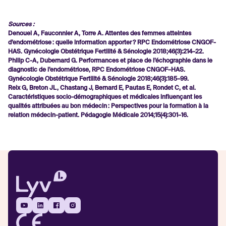
Sources :
Denouel A, Fauconnier A, Torre A. Attentes des femmes atteintes
d’endométriose : quelle information apporter ? RPC Endométriose CNGOF-
HAS. Gynécologie Obstétrique Fertilité & Sénologie 2018;46(3):214–22.
Philip C-A, Dubernard G. Performances et place de l’échographie dans le
diagnostic de l’endométriose, RPC Endométriose CNGOF–HAS.
Gynécologie Obstétrique Fertilité & Sénologie 2018;46(3):185–99.
Reix G, Breton JL, Chastang J, Bernard E, Pautas E, Rondet C, et al.
Caractéristiques socio-démographiques et médicales influençant les
qualités attribuées au bon médecin : Perspectives pour la formation à la
relation médecin-patient. Pédagogie Médicale 2014;15(4):301–16.