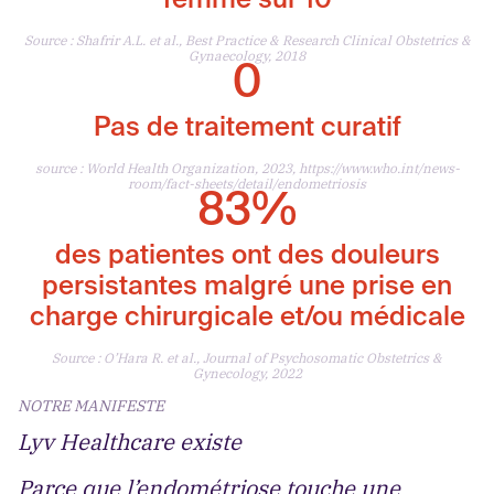
femme sur 10
Source : Shafrir A.L. et al., Best Practice & Research Clinical Obstetrics &
Gynaecology, 2018
0
Pas de traitement curatif
source : World Health Organization, 2023, https://www.who.int/news-
room/fact-sheets/detail/endometriosis
83%
des patientes ont des douleurs
persistantes malgré une prise en
charge chirurgicale et/ou médicale
Source : O’Hara R. et al., Journal of Psychosomatic Obstetrics &
Gynecology, 2022
NOTRE MANIFESTE
Lyv Healthcare existe
Parce que l’endométriose touche une