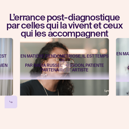
L’errance post-diagnostique
par celles qui la vivent et ceux
qui les accompagnent
EN MA
EST
EN MATIÈRE D'ENDOMÉTRIOSE, IL EST TEMPS
DE..."
GIEN
PAR NADIA RUSSELL KISSOON, PATIENTE
PARTENAIRE ET ARTISTE
Slide 3 of 13.