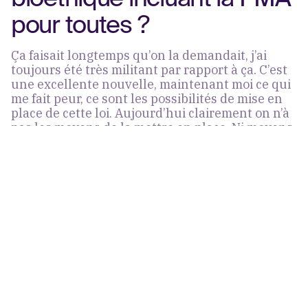
pour toutes ?
Ça faisait longtemps qu’on la demandait, j’ai
toujours été très militant par rapport à ça. C’est
une excellente nouvelle, maintenant moi ce qui
me fait peur, ce sont les possibilités de mise en
place de cette loi. Aujourd’hui clairement on n’à
pas les moyens de la mettre en place. Ni moyens
humains, ni moyens financiers donnés dans les
établissements de santé. Il y a un gros effet
d’annonce politique, mais qui va être compliqué
à suivre. On sait déjà qu’on n’aura pas beaucoup
de donneurs de sperme. On va avoir des délais
de minimum un an, voire plus. Et nous n’avons
aucune idée du nombre de donneurs que nous
allons avoir, avec le nouveau statut de donneurs
non anonymes. On sait que dans tous les pays
du monde, cela s’est associé à une baisse du
nombre de donneurs. Je ne vois pas pourquoi on
ferait exception. On a déjà une pénurie